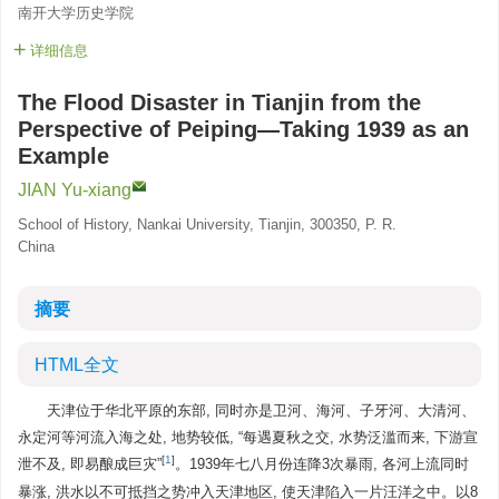
南开大学历史学院
详细信息
The Flood Disaster in Tianjin from the
Perspective of Peiping—Taking 1939 as an
Example
JIAN Yu-xiang
School of History, Nankai University, Tianjin, 300350, P. R.
China
摘要
HTML全文
天津位于华北平原的东部, 同时亦是卫河、海河、子牙河、大清河、
永定河等河流入海之处, 地势较低, “每遇夏秋之交, 水势泛滥而来, 下游宣
[
1
]
泄不及, 即易酿成巨灾”
。1939年七八月份连降3次暴雨, 各河上流同时
暴涨, 洪水以不可抵挡之势冲入天津地区, 使天津陷入一片汪洋之中。以8