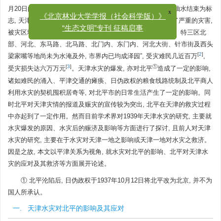
月20日的南营门三围堤溃决, 至10月25日日租界日本桥底面抽水结束为标
x
《北京林业大学学报（社会科学版）》
志, 天津市被淹长达两月之久。突如其来的洪水给天津带来了严重的灾害,
“生态文明”专刊 征稿启事
被灾区域“几占天津全市十分之八, 现除河东特二区、义租界、特三区北
部、河北、东马路、北马路、北门内、东门内、河北大街、针市街及西头
[
2
]
梁家嘴等地尚未为水淹及外, 市界内已均成泽园”, 受灾难民几近百万
,
[
3
]
①
受灾损失达六万万元
。天津水灾的爆发, 亦对北平
造成了一定的影响,
诸如难民的涌入、平津交通的瘫痪、日伪政权的粮食线路统制及北平商人
利用水灾的契机囤积居奇等, 对北平市的日常生活产生了一定的影响。同
时北平对天津灾情的报道及赈灾的宣传较为突出, 北平在天津的救灾过程
中亦起到了一定作用。然而目前学术界对1939年天津水灾的研究, 主要就
水灾爆发的原因、水灾后的赈济及影响等方面进行了探讨, 且前人对天津
水灾的研究, 主要在于水灾对天津一地之影响或天津一地对水灾之救济。
因是之故, 本文以平津关系为视角, 就水灾对北平的影响、北平对天津水
灾的应对及其救济等方面展开论述。
① 北平沦陷后, 日伪政权于1937年10月12日将北平改为北京, 并不为
国人所承认。
一. 天津水灾对北平的影响及其应对