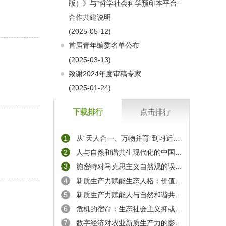
版）》与“哲学社会科学预印本平台”
合作共建说明
(2025-05-12)
首届青年编委名单公布
(2025-03-13)
致谢2024年度审稿专家
(2025-01-24)
下载排行
点击排行
1
从“天人合一、万物并育”到习近平生态文明思想
2
人与自然和谐共生现代化的中国实践
3
施密特对马克思主义自然观的误读与辨正
4
新质生产力赋能生态人格：价值意蕴、契合机理及互动范式
5
新质生产力赋能人与自然和谐共生的现代化探赜
6
危机的宿命：生态社会主义抑或“去增长共产主义”？
7
数字经济对农业新质生产力的影响机制研究