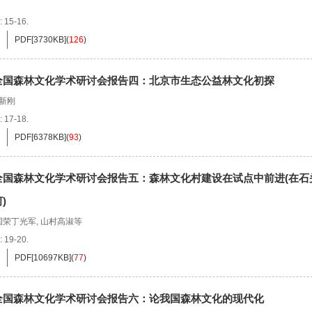
: 15-16.
PDF[
3730KB
]
(
126
)
全国森林文化学术研讨会报告四：北京市生态公益林文化初探
新刚
: 17-18.
PDF[
6378KB
]
(
93
)
全国森林文化学术研讨会报告五：森林文化村建设在试点中前进(在石
)
国荣丁光军
,
山村高淑等
: 19-20.
PDF[
10697KB
]
(
77
)
全国森林文化学术研讨会报告六：论我国森林文化的现代化