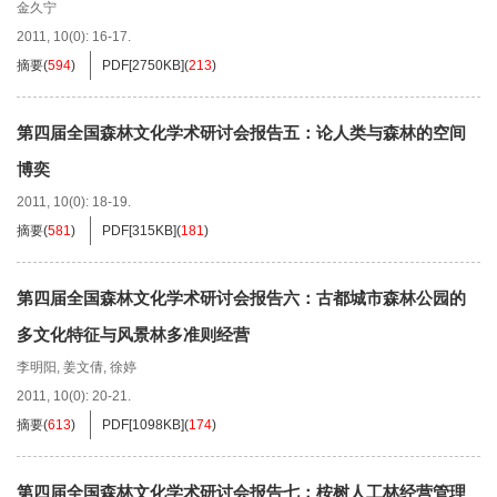
金久宁
2011, 10(0): 16-17.
摘要
(
594
)
PDF[
2750KB
]
(
213
)
第四届全国森林文化学术研讨会报告五：论人类与森林的空间
博奕
2011, 10(0): 18-19.
摘要
(
581
)
PDF[
315KB
]
(
181
)
第四届全国森林文化学术研讨会报告六：古都城市森林公园的
多文化特征与风景林多准则经营
李明阳
,
姜文倩
,
徐婷
2011, 10(0): 20-21.
摘要
(
613
)
PDF[
1098KB
]
(
174
)
第四届全国森林文化学术研讨会报告七：桉树人工林经营管理