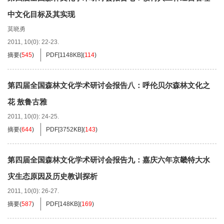
中文化目标及其实现
莫晓勇
2011, 10(0): 22-23.
摘要
(
545
)
PDF[
1148KB
]
(
114
)
第四届全国森林文化学术研讨会报告八：呼伦贝尔森林文化之
花 敖鲁古雅
2011, 10(0): 24-25.
摘要
(
644
)
PDF[
3752KB
]
(
143
)
第四届全国森林文化学术研讨会报告九：嘉庆六年京畿特大水
灾生态原因及历史教训探析
2011, 10(0): 26-27.
摘要
(
587
)
PDF[
148KB
]
(
169
)