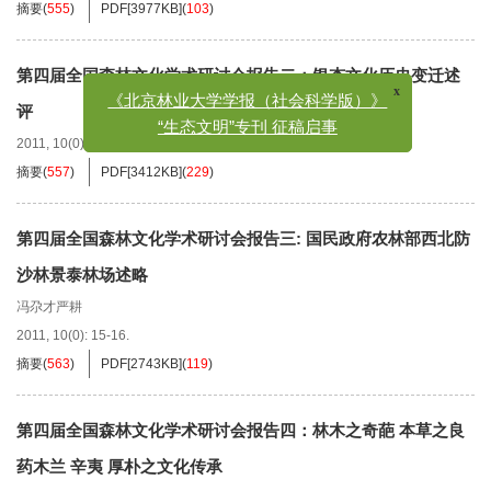
摘要
(
555
)
PDF[
3977KB
]
(
103
)
第四届全国森林文化学术研讨会报告二：银杏文化历史变迁述
x
《北京林业大学学报（社会科学版）》
评
“生态文明”专刊 征稿启事
2011, 10(0): 13-14.
摘要
(
557
)
PDF[
3412KB
]
(
229
)
第四届全国森林文化学术研讨会报告三: 国民政府农林部西北防
沙林景泰林场述略
冯尕才严耕
2011, 10(0): 15-16.
摘要
(
563
)
PDF[
2743KB
]
(
119
)
第四届全国森林文化学术研讨会报告四：林木之奇葩 本草之良
药木兰 辛夷 厚朴之文化传承