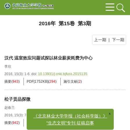
2016年 第15卷 第3期
上一期
|
下一期
汉代 温室效应问题试探以林业薪炭耗费为中心
李欣
2016, 15(3): 1-6.
doi:
10.13931/j.cnki.bjfuss.2015135
摘要
(
943
)
PDF[
1752KB
]
(
294
)
施引文献
(
2
)
松子贡品探微
赵春兰
2016, 15(3): 7-12.
doi:
10.13931/j.cnki.bjfuss.2015115
x
《北京林业大学学报（社会科学版）》
摘要
(
942
)
PDF[
1106KB
]
(
175
)
施引文献
(
7
)
“生态文明”专刊 征稿启事