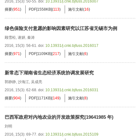
2016, 15(3): 50-55.
doi:
10.13931/j.cnki.bjfuss.2016007
摘要
(
951
)
PDF[
1558KB
]
(
113
)
施引文献
(
16
)
绿色保险支付意愿的影响因素研究以江苏省无锡市为例
顾雪松
,
谢妍
,
秦涛
2016, 15(3): 56-61.
doi:
10.13931/j.cnki.bjfuss.2016017
摘要
(
971
)
PDF[
1109KB
]
(
217
)
施引文献
(
6
)
新常态下湖南省生态经济系统协调发展研究
郭静静
,
沙海江
,
吴成亮
2016, 15(3): 62-68.
doi:
10.13931/j.cnki.bjfuss.2016031
摘要
(
904
)
PDF[
1171KB
]
(
149
)
施引文献
(
8
)
巴西军政府对内地农业的开发政策探究(19641985 年)
刘明
2016, 15(3): 69-77.
doi:
10.13931/j.cnki.bjfuss.2015109