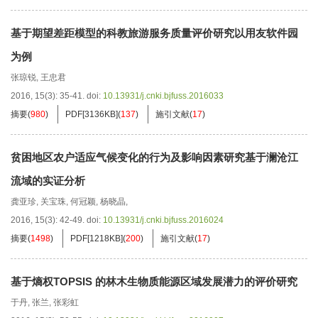
基于期望差距模型的科教旅游服务质量评价研究以用友软件园
为例
张琼锐
,
王忠君
2016, 15(3): 35-41.
doi:
10.13931/j.cnki.bjfuss.2016033
摘要
(
980
)
PDF[
3136KB
]
(
137
)
施引文献
(
17
)
贫困地区农户适应气候变化的行为及影响因素研究基于澜沧江
流域的实证分析
龚亚珍
,
关宝珠
,
何冠颖
,
杨晓晶
,
2016, 15(3): 42-49.
doi:
10.13931/j.cnki.bjfuss.2016024
摘要
(
1498
)
PDF[
1218KB
]
(
200
)
施引文献
(
17
)
基于熵权TOPSIS 的林木生物质能源区域发展潜力的评价研究
于丹
,
张兰
,
张彩虹