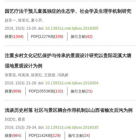
园艺疗法干预儿童孤独症的生态学、社会学及生理学机制研究
赵非一
,
张浙元
,
夏小芥
,
2016, 15(3): 13-20.
doi:
10.13931/j.cnki.bjfuss.2016005
摘要
(
1304
)
PDF[
1227KB
]
(
339
)
施引文献
(
42
)
注重乡村文化记忆保护与传承的景观设计研究以贵阳花溪大塘
湿地景观设计为例
张蕾花
,
何嵩涛
,
徐英红
,
王甜甜
,
冯凤娇
2016, 15(3): 21-28.
doi:
10.13931/j.cnki.bjfuss.2016004
摘要
(
958
)
PDF[
10553KB
]
(
132
)
施引文献
(
21
)
浅谈历史村落 社区与景区耦合作用机制以山西省榆次后沟为例
刘宏红
,
蔡君
2016, 15(3): 29-34.
doi:
10.13931/j.cnki.bjfuss.2016035
摘要
(
984
)
PDF[
1142KB
]
(
129
)
施引文献
(
24
)