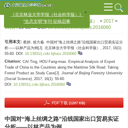
x
《北京林业大学学报（社会科学版）》
“生态文明”专刊 征稿启事
文章导航
>
北京林业大学学报（社会科学版）
>
2017
>
16(1)
: 55-60.
> DOI:
10.13931/j.cnki.bjfuss.2016060
引用本文:
蔡婷, 侯方淼. 中国对“海上丝绸之路”沿线国家出口贸易实证分
析——以林产品为例[J]. 北京林业大学学报（社会科学版）, 2017, 16(1):
55-60.
DOI:
10.13931/j.cnki.bjfuss.2016060
Citation:
CAI Ting, HOU Fang-miao. Empirical Analysis of Export
Trade of China to the Countries along the Maritime Silk Road: Taking
Forest Product as Study Case[J].
Journal of Beijing Forestry University
(Social Science)
, 2017, 16(1): 55-60.
DOI:
10.13931/j.cnki.bjfuss.2016060
PDF下载
(1207 KB)
中国对“海上丝绸之路”沿线国家出口贸易实证
分析——以林产品为例