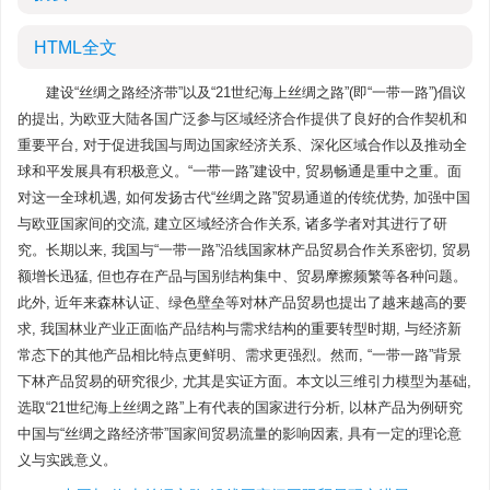
HTML全文
建设“丝绸之路经济带”以及“21世纪海上丝绸之路”(即“一带一路”)倡议
的提出, 为欧亚大陆各国广泛参与区域经济合作提供了良好的合作契机和
重要平台, 对于促进我国与周边国家经济关系、深化区域合作以及推动全
球和平发展具有积极意义。“一带一路”建设中, 贸易畅通是重中之重。面
对这一全球机遇, 如何发扬古代“丝绸之路”贸易通道的传统优势, 加强中国
与欧亚国家间的交流, 建立区域经济合作关系, 诸多学者对其进行了研
究。长期以来, 我国与“一带一路”沿线国家林产品贸易合作关系密切, 贸易
额增长迅猛, 但也存在产品与国别结构集中、贸易摩擦频繁等各种问题。
此外, 近年来森林认证、绿色壁垒等对林产品贸易也提出了越来越高的要
求, 我国林业产业正面临产品结构与需求结构的重要转型时期, 与经济新
常态下的其他产品相比特点更鲜明、需求更强烈。然而, “一带一路”背景
下林产品贸易的研究很少, 尤其是实证方面。本文以三维引力模型为基础,
选取“21世纪海上丝绸之路”上有代表的国家进行分析, 以林产品为例研究
中国与“丝绸之路经济带”国家间贸易流量的影响因素, 具有一定的理论意
义与实践意义。