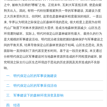
之中, 被称为京师的“噤喉”之地。正统末年, 瓦剌大军直抵京师, 便是由紫
荆关出入。因此, 有明一代特别重视紫荆关一带的军事建设, 其建设力度
之大历来受到关注。但同时, 这里也是森林破坏程度最深的地区。一直以
来, 学界认为明清之际保定山区森林环境的恶化, 很大程度上是因为在明
代山厂制度下对林木资源的巨大需求, 造成当地森林资源减少, 山区生态
环境遭到破坏。实际上, 明代对保定山区森林破坏性最大、最持久的行为
是大规模的军事建设活动。明代统治者没能把握好森林保护与军事建设之
间的平衡关系, 结果导致保定山区森林资源趋于枯竭, 山区生态恶化, 其负
面影响一直持续到了清代甚至更长时间。基于这一段历史事实, 本文通过
分析明代保定山区军事建设对当地森林资源所造成的不同程度的破坏, 探
究明清之际太行山区生态环境趋于恶化的历史原因及其所造成的不良影
响。
一. 明代保定山区的军事设施建设
二. 明代保定山区的军事采伐活动
三. 军事建设下的森林环境演变及影响
四. 结语