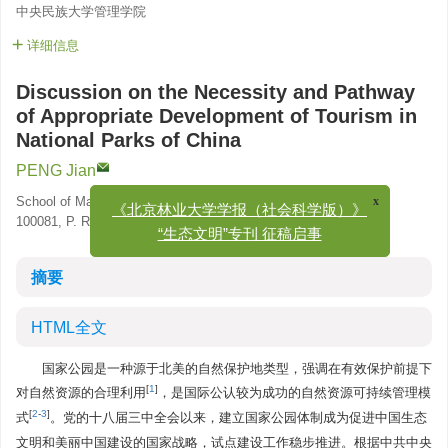
中央民族大学管理学院
详细信息
Discussion on the Necessity and Pathway
of Appropriate Development of Tourism in
National Parks of China
PENG Jian
x
《北京林业大学学报（社会科学版）》
School of Management, Minzu University of China, Beijing,
100081, P. R. China
“生态文明”专刊 征稿启事
摘要
HTML全文
国家公园是一种源于北美的自然保护地类型，强调在有效保护前提下
[
1
]
对自然资源的合理利用
，是国际公认较为成功的自然资源可持续管理模
[
2
-
3
]
式
。党的十八届三中全会以来，建立国家公园体制成为促进中国生态
文明和美丽中国建设的国家战略，试点建设工作稳步推进。根据中共中央