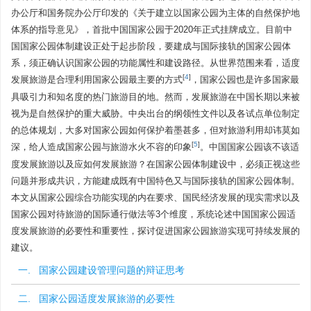
办公厅和国务院办公厅印发的《关于建立以国家公园为主体的自然保护地
体系的指导意见》，首批中国国家公园于2020年正式挂牌成立。目前中
国国家公园体制建设正处于起步阶段，要建成与国际接轨的国家公园体
系，须正确认识国家公园的功能属性和建设路径。从世界范围来看，适度
[
4
]
发展旅游是合理利用国家公园最主要的方式
，国家公园也是许多国家最
具吸引力和知名度的热门旅游目的地。然而，发展旅游在中国长期以来被
视为是自然保护的重大威胁。中央出台的纲领性文件以及各试点单位制定
的总体规划，大多对国家公园如何保护着墨甚多，但对旅游利用却讳莫如
[
5
]
深，给人造成国家公园与旅游水火不容的印象
。中国国家公园该不该适
度发展旅游以及应如何发展旅游？在国家公园体制建设中，必须正视这些
问题并形成共识，方能建成既有中国特色又与国际接轨的国家公园体制。
本文从国家公园综合功能实现的内在要求、国民经济发展的现实需求以及
国家公园对待旅游的国际通行做法等3个维度，系统论述中国国家公园适
度发展旅游的必要性和重要性，探讨促进国家公园旅游实现可持续发展的
建议。
一. 国家公园建设管理问题的辩证思考
二. 国家公园适度发展旅游的必要性