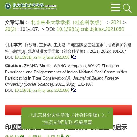
文章导航
>
北京林业大学学报（社会科学版）
>
2021
>
20(2)
: 101-107.
> DOI:
10.13931/j.cnki.bjfuss.2021050
引用本文:
张姝琳, 王梦桥, 王忠君. 印度国家公园社区参与老虎保护的经
验与启示[J]. 北京林业大学学报（社会科学版）, 2021, 20(2): 101-107.
DOI:
10.13931/j.cnki.bjfuss.2021050
Citation:
ZHANG Shu-lin, WANG Meng-qiao, WANG Zhong-jun.
Experience and Enlightenments of Indian National Park Communities
Participating in Tiger Conservation[J].
Journal of Beijing Forestry
University (Social Science)
, 2021, 20(2): 101-107.
DOI:
10.13931/j.cnki.bjfuss.2021050
x
PDF下载
(593 KB)
《北京林业大学学报（社会科学版）》
“生态文明”专刊 征稿启事
印度国家公园社区参与老虎保护的经验与启示
,