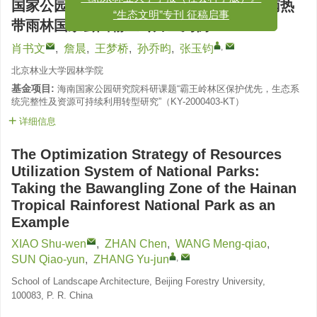
《北京林业大学学报（社会科学版）》
国家公园资源利用体系优化策略——以海南热
“生态文明”专刊 征稿启事
带雨林国家公园霸王岭片区为例
,
肖书文
,
詹晨
,
王梦桥
,
孙乔昀
,
张玉钧
北京林业大学园林学院
基金项目:
海南国家公园研究院科研课题“霸王岭林区保护优先，生态系
统完整性及资源可持续利用转型研究”（KY-2000403-KT）
详细信息
The Optimization Strategy of Resources
Utilization System of National Parks:
Taking the Bawangling Zone of the Hainan
Tropical Rainforest National Park as an
Example
XIAO Shu-wen
,
ZHAN Chen
,
WANG Meng-qiao
,
,
SUN Qiao-yun
,
ZHANG Yu-jun
School of Landscape Architecture, Beijing Forestry University,
100083, P. R. China