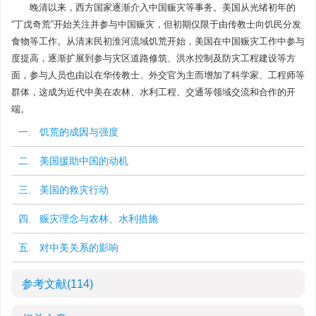
晚清以来，西方国家逐渐介入中国赈灾等事务。美国从光绪初年的
“丁戊奇荒”开始关注并参与中国赈灾，但初期仅限于由传教士向饥民分发
食物等工作。从清末民初淮河流域饥荒开始，美国在中国赈灾工作中参与
度提高，逐渐扩展到参与灾区道路修筑、洪水控制及防灾工程建设等方
面，参与人员也由以在华传教士、外交官为主而增加了科学家、工程师等
群体，这成为近代中美在农林、水利工程、交通等领域交流和合作的开
端。
一. 饥荒的成因与强度
二. 美国援助中国的动机
三. 美国的救灾行动
四. 赈灾理念与农林、水利措施
五. 对中美关系的影响
参考文献
(114)