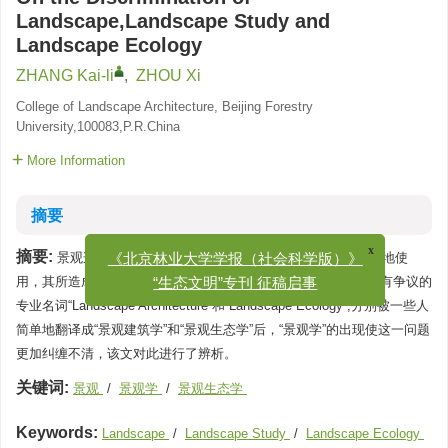
Landscape,Landscape Study and
Landscape Ecology
ZHANG Kai-li
,
ZHOU Xi
College of Landscape Architecture, Beijing Forestry
University,100083,P.R.China
More Information
摘要
x
《北京林业大学学报（社会科学版）》
摘要:
景观这一含义广泛的名词，最近几年在中国被越来越广泛地使
“生态文明”专刊 征稿启事
用，其所造成的专业上的混乱在大学教育中尤其明显。在国外已有争议的
专业名词“Landscape Architecture”和“Landscape Ecology”,分别被一些人
简单地翻译成“景观建筑学”和“景观生态学”后，“景观学”的出现使这一问题
更加纠缠不清，该文对此进行了辨析。
关键词:
景观
/
景观学
/
景观生态学
Keywords:
Landscape
/
Landscape Study
/
Landscape Ecology