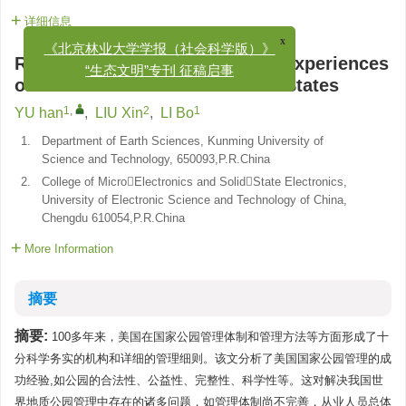
详细信息
x
《北京林业大学学报（社会科学版）》
Revelation of the Management Experiences
“生态文明”专刊 征稿启事
of National Parks in the United States
1
,
2
1
YU han
,
LIU Xin
,
LI Bo
1.
Department of Earth Sciences, Kunming University of
Science and Technology, 650093,P.R.China
2.
College of MicroElectronics and SolidState Electronics,
University of Electronic Science and Technology of China,
Chengdu 610054,P.R.China
More Information
摘要
摘要:
100多年来，美国在国家公园管理体制和管理方法等方面形成了十
分科学务实的机构和详细的管理细则。该文分析了美国国家公园管理的成
功经验,如公园的合法性、公益性、完整性、科学性等。这对解决我国世
界地质公园管理中存在的诸多问题，如管理体制尚不完善，从业人员总体