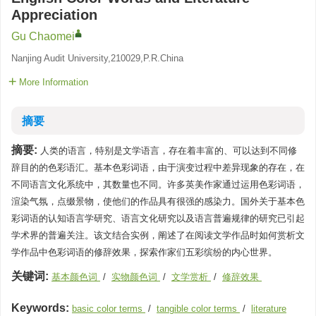
Appreciation
Gu Chaomei
Nanjing Audit University,210029,P.R.China
More Information
摘要
摘要:
人类的语言，特别是文学语言，存在着丰富的、可以达到不同修
辞目的的色彩语汇。基本色彩词语，由于演变过程中差异现象的存在，在
不同语言文化系统中，其数量也不同。许多英美作家通过运用色彩词语，
渲染气氛，点缀景物，使他们的作品具有很强的感染力。国外关于基本色
彩词语的认知语言学研究、语言文化研究以及语言普遍规律的研究已引起
学术界的普遍关注。该文结合实例，阐述了在阅读文学作品时如何赏析文
学作品中色彩词语的修辞效果，探索作家们五彩缤纷的内心世界。
关键词:
基本颜色词
/
实物颜色词
/
文学赏析
/
修辞效果
Keywords:
basic color terms
/
tangible color terms
/
literature