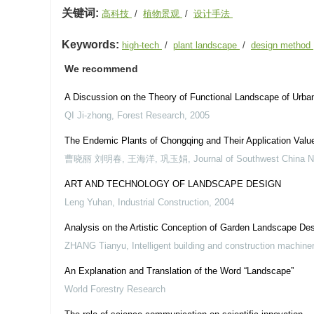
关键词:
高科技
/
植物景观
/
设计手法
Keywords:
high-tech
/
plant landscape
/
design method
We recommend
A Discussion on the Theory of Functional Landscape of Urba
QI Ji-zhong
,
Forest Research
,
2005
The Endemic Plants of Chongqing and Their Application Valu
曹晓丽 刘明春, 王海洋, 巩玉娟
,
Journal of Southwest China N
ART AND TECHNOLOGY OF LANDSCAPE DESIGN
Leng Yuhan
,
Industrial Construction
,
2004
Analysis on the Artistic Conception of Garden Landscape De
ZHANG Tianyu
,
Intelligent building and construction machine
An Explanation and Translation of the Word “Landscape”
World Forestry Research