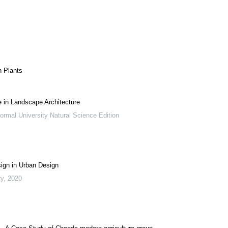
n Plants
e in Landscape Architecture
ormal University Natural Science Edition
sign in Urban Design
ry
,
2020