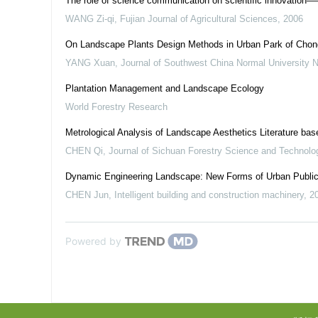
The role of science communication on scientific innovation
WANG Zi-qi
,
Fujian Journal of Agricultural Sciences
,
2006
On Landscape Plants Design Methods in Urban Park of Chongq
YANG Xuan
,
Journal of Southwest China Normal University N
Plantation Management and Landscape Ecology
World Forestry Research
Metrological Analysis of Landscape Aesthetics Literature ba
CHEN Qi
,
Journal of Sichuan Forestry Science and Technolo
Dynamic Engineering Landscape: New Forms of Urban Publi
CHEN Jun
,
Intelligent building and construction machinery
,
2
Powered by