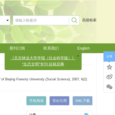
高级检索
期刊订阅
联系我们
English
x
《北京林业大学学报（社会科学版）》
分享
“生态文明”专刊 征稿启事
 of Beijing Forestry University (Social Science)
, 2007, 6(2):
手机阅读
导出引用
XML下载
计量