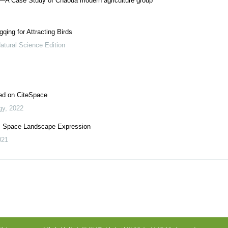
——A Case Study of Chaoda modern agriculture group
ing for Attracting Birds
atural Science Edition
sed on CiteSpace
gy
,
2022
c Space Landscape Expression
021