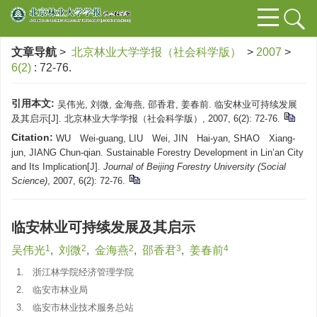
文章导航
>
北京林业大学学报（社会科学版）
>
2007
>
6(2)
: 72-76.
引用本文:
吴伟光, 刘微, 金海燕, 邵香君, 姜春前. 临安林业可持续发展
及其启示[J]. 北京林业大学学报（社会科学版）, 2007, 6(2): 72-76.
Citation:
WU Wei-guang, LIU Wei, JIN Hai-yan, SHAO Xiang-
jun, JIANG Chun-qian. Sustainable Forestry Development in Lin’an City
and Its Implication[J].
Journal of Beijing Forestry University (Social
Science)
, 2007, 6(2): 72-76.
临安林业可持续发展及其启示
1
2
2
3
4
吴伟光
,
刘微
,
金海燕
,
邵香君
,
姜春前
1.
浙江林学院经济管理学院
2.
临安市林业局
3.
临安市林业技术服务总站