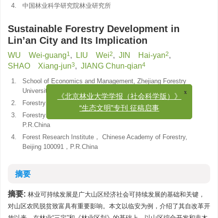
4.
中国林业科学研究院林业研究所
Sustainable Forestry Development in
Lin’an City and Its Implication
1
2
2
WU Wei-guang
,
LIU Wei
,
JIN Hai-yan
,
3
4
SHAO Xiang-jun
,
JIANG Chun-qian
1.
School of Economics and Management, Zhejiang Forestry
University， Lin’an 311300, P.R.China
x
《北京林业大学学报（社会科学版）》
2.
Forestry Bureau of Lin’an, 311300, P.R.China
“生态文明”专刊 征稿启事
3.
Forestry Technique Service Center of Lin’an， 311300,
P.R.China
4.
Forest Research Institute， Chinese Academy of Forestry,
Beijing 100091，P.R.China
摘要
摘要:
林业可持续发展是广大山区经济社会可持续发展的基础和关键，
对山区农民脱贫致富具有重要影响。本文以临安为例，介绍了其自改革开
放以来，在林业“三定”和《林业区划》的基础上，以山区综合开发和非木