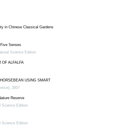
ty in Chinese Classical Gardens
n Five Senses
atural Science Edition
 OF ALFALFA
F HORSEBEAN USING SMART
ience)
,
2007
Nature Reserve
l Science Edition
l Science Edition