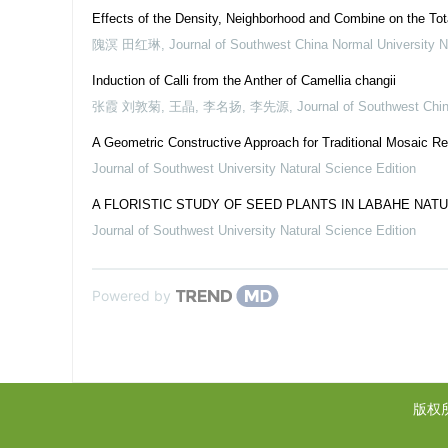
Effects of the Density, Neighborhood and Combine on the Tot
隗溟 田红琳
,
Journal of Southwest China Normal University N
Induction of Calli from the Anther of Camellia changii
张霞 刘敦菊, 王晶, 李名扬, 李先源
,
Journal of Southwest Chin
A Geometric Constructive Approach for Traditional Mosaic Re
Journal of Southwest University Natural Science Edition
A FLORISTIC STUDY OF SEED PLANTS IN LABAHE NAT
Journal of Southwest University Natural Science Edition
Powered by
版权