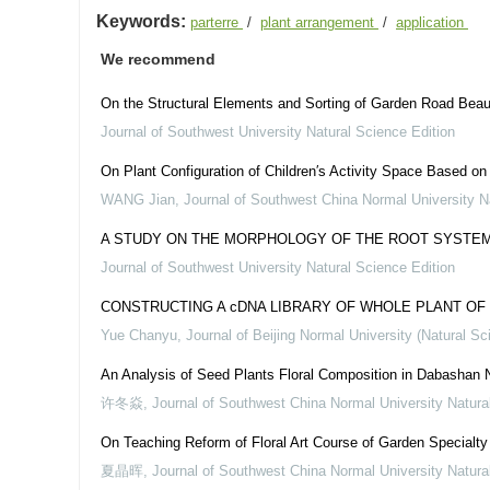
Keywords:
parterre
/
plant arrangement
/
application
We recommend
On the Structural Elements and Sorting of Garden Road Beau
Journal of Southwest University Natural Science Edition
On Plant Configuration of Children′s Activity Space Based o
WANG Jian
,
Journal of Southwest China Normal University N
A STUDY ON THE MORPHOLOGY OF THE ROOT SYSTEM
Journal of Southwest University Natural Science Edition
CONSTRUCTING A cDNA LIBRARY OF WHOLE PLANT O
Yue Chanyu
,
Journal of Beijing Normal University (Natural Sc
An Analysis of Seed Plants Floral Composition in Dabashan 
许冬焱
,
Journal of Southwest China Normal University Natura
On Teaching Reform of Floral Art Course of Garden Specialty
夏晶晖
,
Journal of Southwest China Normal University Natura