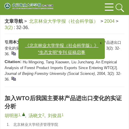
文章导航
>
北京林业大学学报（社会科学版）
>
2004
>
3(2)
: 32-36.
x
引用本文:
胡明形, 汤晓文, 刘俊昌. 加入WTO后我国主要林产品进出口
《北京林业大学学报（社会科学版）》
变化的实证分析[J]. 北京林业大学学报（社会科学版）, 2004, 3(2): 32-
“生态文明”专刊 征稿启事
36.
Citation:
Hu Mingxing, Tang Xiaowen, Liu Junchang. An Empirical
Analysis of Forest Product Imports Exports Since Entering WTO[J].
Journal of Beijing Forestry University (Social Science)
, 2004, 3(2): 32-
36.
加入WTO后我国主要林产品进出口变化的实证
分析
1
,
2
1
胡明形
,
汤晓文
,
刘俊昌
1.
北京林业大学经济管理学院