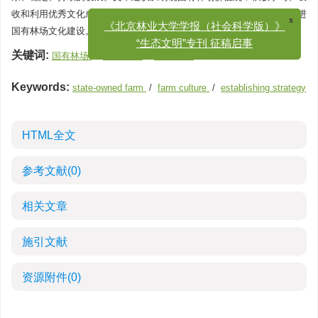
收和利用优秀文化成果，重视和发挥非正式组织的积极作用等几方面推进
x
《北京林业大学学报（社会科学版）》
国有林场文化建设。
“生态文明”专刊 征稿启事
关键词:
国有林场
/
林场文化
/
建设思路
Keywords:
state-owned farm
/
farm culture
/
establishing strategy
HTML全文
参考文献
(0)
相关文章
施引文献
资源附件
(0)