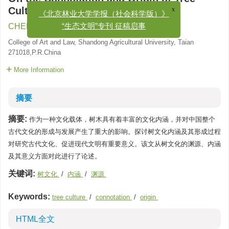
Culture
x
《北京林业大学学报（社会科学版）》
CHEN Xi-ping
“生态文明”专刊 征稿启事
College of Art and Law, Shandong Agricultural University, Taian
271018,P.R.China
More Information
摘要
摘要:
作为一种文化载体，树木具有着丰富的文化内涵，并对中国整个
古代文化的形成与发展产生了重大的影响。探讨树文化内涵及其形成过程
对研究古代文化、促进现代文明有重要意义。该文从树文化的渊源、内涵
及其意义方面对此进行了论述。
关键词:
树文化
/
内涵
/
渊源
Keywords:
tree culture
/
connotation
/
origin
HTML全文