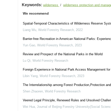
Keywords:
wilderness
/
wilderness protection and mana
We recommend
Spatial-Temporal Characteristics of Wilderness Reserve Sys
Liang Wu
,
World Forestry Research
,
2022
Barrier-free Recreation in American National Parks: Experie
Yun Gao
,
World Forestry Research
,
2023
Review and Prospect of the National Parks in the World
Lu Qi
,
World Forestry Research
Foreign Experience in National Park Access Management for 
Libin Yang
,
World Forestry Research
,
2023
The Interrelationship among Forest Production,Protection and
Shen Zhaoren
,
World Forestry Research
Veered Legal Principle, Renewed Rules and Unsolved Challe
Wei Hua
,
Journal of Beijing Forestry University(Social Scienc