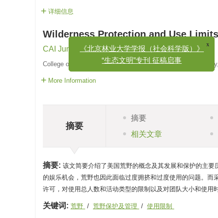
详细信息
Wilderness Protection and Use Limits
CAI Jun
x
《北京林业大学学报（社会科学版）》
College of Landscape Architecture, Beijing Forestry Universi
“生态文明”专刊 征稿启事
More Information
摘要
摘要
相关文章
摘要:
该文简要介绍了美国荒野的概念及其发展和保护的主要
的娱乐机会，荒野也因此面临过度拥挤和过度使用的问题。而
许可，对使用总人数和活动类型的限制以及对团队大小和使用
关键词:
荒野
/
荒野保护及管理
/
使用限制