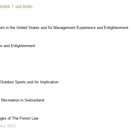
gement
/
use limits
tem in the United States and Its Management Experience and Enlightenment
nce and Enlightenment
Outdoor Sports and Its Implication
 Recreation in Switzerland
nges of The Forest Law
es)
,
2022