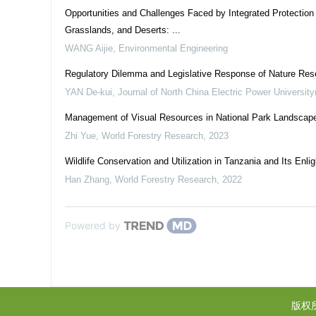
Opportunities and Challenges Faced by Integrated Protecti
Grasslands, and Deserts: ...
WANG Aijie
,
Environmental Engineering
Regulatory Dilemma and Legislative Response of Nature Re
YAN De-kui
,
Journal of North China Electric Power University
Management of Visual Resources in National Park Landscape
Zhi Yue
,
World Forestry Research
,
2023
Wildlife Conservation and Utilization in Tanzania and Its Enl
Han Zhang
,
World Forestry Research
,
2022
Powered by
版权