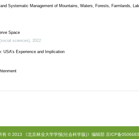
on and Systematic Management of Mountains, Waters, Forests, Farmlands, La
serve Space
(social sciences)
,
2022
: USA’s Experience and Implication
ightenment
所有 © 2013 《北京林业大学学报(社会科学版)》编辑部
京ICP备0506683